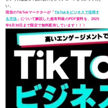
い。
現役のTikTokマーケターが「
TikTokをビジネスで活用す
る方法
」について解説した超有料級のPDF資料を、2025
年6月30日まで限定で無料配布しています！！！