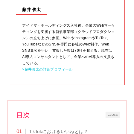
藤井 俊太
アイドマ・ホールディングス入社後、企業のWebマーケ
ティングを支援する新規事業部（クラウドプロダクショ
ン）の立ち上げに参画。WebやInstagramやTikTok、
YouTubeなどのSNSを専門に各社のWeb制作、Web・
SNS集客を行い、支援した数は70社を超える。現在は
AI導入コンサルタントとして、企業へのAI導入の支援も
している。
>藤井俊太の詳細プロフィール
目次
CLOSE
TikTokにおけるいいねとは？