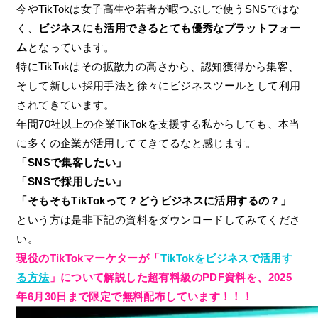
今やTikTokは女子高生や若者が暇つぶしで使うSNSではな
く、
ビジネスにも活用できるとても優秀なプラットフォー
ム
となっています。
特にTikTokはその拡散力の高さから、認知獲得から集客、
そして新しい採用手法と徐々にビジネスツールとして利用
されてきています。
年間70社以上の企業TikTokを支援する私からしても、本当
に多くの企業が活用しててきてるなと感じます。
「SNSで集客したい」
「SNSで採用したい」
「そもそもTikTokって？どうビジネスに活用するの？」
という方は是非下記の資料をダウンロードしてみてくださ
い。
現役のTikTokマーケターが「
TikTokをビジネスで活用す
る方法
」について解説した超有料級のPDF資料を、2025
年6月30日まで限定で無料配布しています！！！