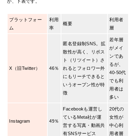
が、下表です。
プラットフォー
利用
利用者
概要
ム
率
層
若年層
匿名登録制SNS。拡
がメイ
散性が高く、リポス
ンであ
ト（リツイート）さ
るが、
X（旧Twitter）
46％
れるとフォロワー外
40-50代
にもリーチできると
でも利
いうオープン性が特
用者は
徴
多い
Facebookも運営し
20代の
ているMeta社が運
女性が
Instagram
49％
営する写真・動画共
中心利
有SNSサービス
用者層