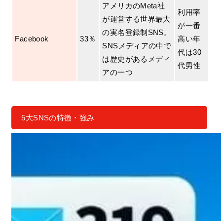
アメリカのMeta社
利用率
が運営する世界最大
が一番
の実名登録制SNS。
Facebook
33％
高い年
SNSメディアの中で
代は30
は歴史があるメディ
代男性
アの一つ
5大SNSの特徴・強み