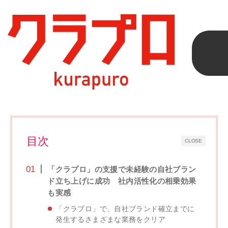
クラプロ
>
導入事例
>
讃岐罐詰株式会社様
讃岐罐詰株式会社様
目次
CLOSE
「クラプロ」の支援で未経験の自社ブラン
ド立ち上げに成功 社内活性化の相乗効果
も実感
「クラプロ」で、自社ブランド確立までに
発生するさまざまな業務をクリア