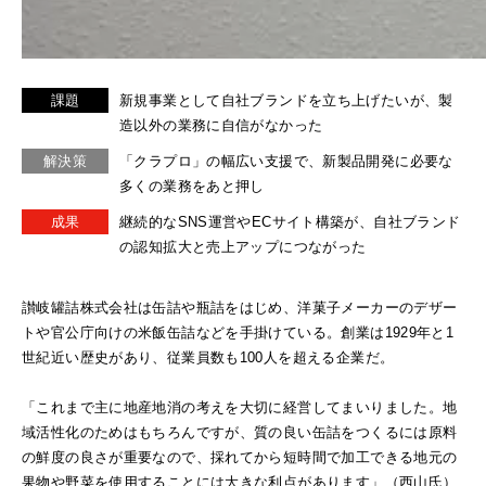
課題
新規事業として自社ブランドを立ち上げたいが、製
造以外の業務に自信がなかった
解決策
「クラプロ」の幅広い支援で、新製品開発に必要な
多くの業務をあと押し
成果
継続的なSNS運営やECサイト構築が、自社ブランド
の認知拡大と売上アップにつながった
讃岐罐詰株式会社は缶詰や瓶詰をはじめ、洋菓子メーカーのデザー
トや官公庁向けの米飯缶詰などを手掛けている。創業は1929年と1
世紀近い歴史があり、従業員数も100人を超える企業だ。
「これまで主に地産地消の考えを大切に経営してまいりました。地
域活性化のためはもちろんですが、質の良い缶詰をつくるには原料
の鮮度の良さが重要なので、採れてから短時間で加工できる地元の
果物や野菜を使用することには大きな利点があります」（西山氏）