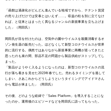
「函館は過疎化がどんどん進んでいる地域ですから、テナント賃貸
の売り上げだけでは安泰とはいえず……。収益の柱を別に立てなけ
れば、と従来とはまったく異なるジャンルの新規事業を立ち上げま
した」（岡田氏）
岡田氏が目を付けたのは、空気中の菌やウイルスを殺菌消毒するオ
ゾン発生器の販売だった。ほどなくして新型コロナウイルスが世界
的に流行する。偶然ではありながら新規事業に商機が巡ってきたと
思ったのも束の間、部品不足の問題から製品供給がストップしてし
まった。
「製品がようやく入るようになったのは、新型コロナウイルスの流
行が落ち着きを見せた2023年春でした。売れるタイミングを逃して
しまい、さあこれからどうしようというタイミングでアイドマさん
から電話が来ました」（岡田氏）
その後、どのような経緯で「Sales Platform」を導入することにな
ったのか。運用後のエピソードなどを岡田氏に語ってもらった。