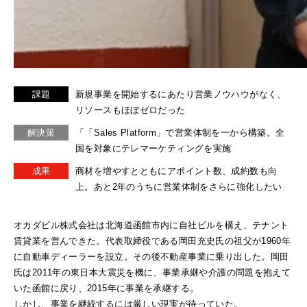
課題
新規事業を開始するにあたり営業ノウハウがなく、
リソースもほぼゼロだった
解決策
「「Sales Platform」で営業体制を一から構築。全
国を対象にテレマーケティングを実施
成果
商材を増やすとともにアポイント数、成約数も向
上。あと2年のうちに営業体制をさらに強化したい
オカダビル株式会社は北海道函館市内に自社ビルを構え、テナント
賃貸業を営んできた。代表取締役である岡田充史氏の祖父が1960年
に自動車ディーラーを設立。その後不動産事業に乗り出した。岡田
氏は2011年の東日本大震災を機に、事業承継や介護の問題を抱えて
いた函館に戻り、2015年に事業を承継する。
しかし、事業を継続するには厳しい現実が待っていた。