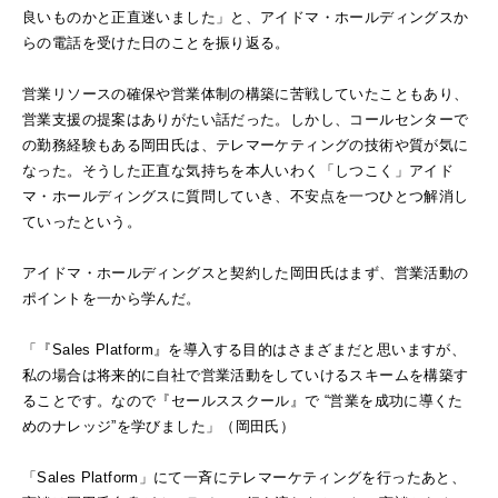
良いものかと正直迷いました」と、アイドマ・ホールディングスか
らの電話を受けた日のことを振り返る。
営業リソースの確保や営業体制の構築に苦戦していたこともあり、
営業支援の提案はありがたい話だった。しかし、コールセンターで
の勤務経験もある岡田氏は、テレマーケティングの技術や質が気に
なった。そうした正直な気持ちを本人いわく「しつこく」アイド
マ・ホールディングスに質問していき、不安点を一つひとつ解消し
ていったという。
アイドマ・ホールディングスと契約した岡田氏はまず、営業活動の
ポイントを一から学んだ。
「『Sales Platform』を導入する目的はさまざまだと思いますが、
私の場合は将来的に自社で営業活動をしていけるスキームを構築す
ることです。なので『セールススクール』で “営業を成功に導くた
めのナレッジ”を学びました」（岡田氏）
「Sales Platform」にて一斉にテレマーケティングを行ったあと、