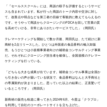
「『セールススクール』には、商談の様子を評価するというサービ
スも含まれています。私が行った商談のトーク内容や交渉に対し
て、改善点や弱点などを第三者の目線で客観的に教えてもらえるの
です。そうやって商談からクロージングのPDCAを回して営業の質
を高めていける、非常にありがたいサービスでした」（岡田氏）
テレマーケティングを開始して数か月後、岡田氏は、たて続けに新
商材を2点リリースした。ひとつは外国産の食品香料の輸入卸販
売、もうひとつは小規模事業者向けの補助金コンサルティング事業
だ。それぞれにクロージング担当者を確保し、全国規模のテレマー
ケティングを行っている。
「どちらも大きな成果が出ています。補助金コンサル事業は全国か
ら引き合いの声が届いている状況で、食品香料はなんと大手商社と
の専属契約が決まりました。思っていた以上の結果に、正直驚いて
いるところです」（岡田氏）
新商材の販売も軌道に乗ってきた2024年6月、今度は「クラプロ」
を利用して自社のコーポレートサイトを立ち上げた。