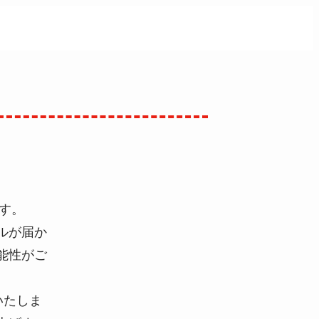
す。
ルが届か
能性がご
いたしま