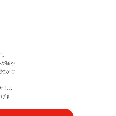
す。
ルが届か
能性がご
たしま
上げま